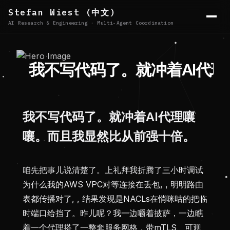
Stefan Wiest (中文)
AI Research & Engineering · Multi-Agent Coordination
我
不
写
代
码
了
。
就
冲
着
A
I
代
理
我不写代码了。就冲着AI代理嚷
嚷。而且我显然比从前强十倍。
咱先把事儿说清楚了。上礼拜我折腾了三小时调试
为什么我的AWS VPC对等连接在丢包, , 明明路由
表都传播对了, , 结果发现是NACLs在悄咪咕的把临
时端口给挡了。昨儿呢？我一边嚼着披萨，一边瞧
着一个代理搭了一整套服务网格，带mTLS、可观