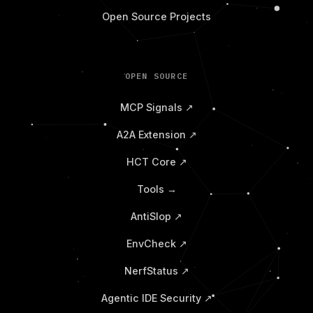
Open Source Projects
OPEN SOURCE
MCP Signals ↗
A2A Extension ↗
HCT Core ↗
Tools →
AntiSlop ↗
EnvCheck ↗
NerfStatus ↗
Agentic IDE Security ↗